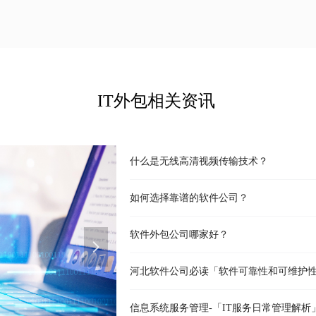
IT外包相关资讯
企业无线网络全覆盖的指南「系统集成」
软件公司项目管理-「系统管理计划主要内
系统集成项目实施-「变更活动及控制」
软件外包项目-「合同签订要注意的内容及
系统集成项目-「收尾管理工作主要内容」
天津软件公司谈项目可行分析-「定制开发
天津IT外包-「风险及预防」
软件外包服务的收费标准「天津巨蚁报价
IT外包服务流程「软件外包开发流程标准
巨蚁伙伴交流群，欢迎您的加入！「京津冀
IT运维服务有哪些内容-「巨蚁软件运维」
什么是无线高清视频传输技术？
如何选择靠谱的软件公司？
软件外包公司哪家好？
넲
河北软件公司必读「软件可靠性和可维护
信息系统服务管理-「IT服务日常管理解析