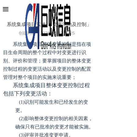
首页
끀
业务范围
系统集成项目实施-「变更活动及控制」
创建时间：
2020-02-27
10:25
软件产品
系统集成项目整体变更控制是指在项
项目案例
目生命周期的整个过程中对变更进行识
别、评价和管理；要掌握项目的整体变更
条码识别
控制过程的变更活动以及变更控制的配置
新闻中心
管理对整个项目的实施来说重要；
系统集成
项目整体变更控制过程
关于巨蚁
包括下列变更活动：
(1)识别可能发生和已经发生的变
联系我们
更。
(2)影响整体变更控制的相关因素，
确保只有已批准的变更才能被实施。
(3)评审并批准变更申请。