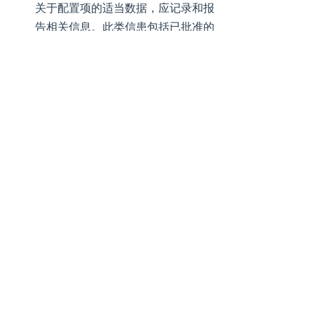
关于配置项的适当数据，应记录和报
告相关信息。此类信患包括已批准的
配置识别清单、配置变更请求的状态
和己批准的变更实施状态。
(3)配置核实与审计。通过配置核实
与配置审计，可以保证项目的配置项
组成的正确性，以及相应的变更都被
登记、评估、批准、跟踪和正确实
施，从而确保配置文件所规定的功能
要求都得以实现。
前一个：
无
ꄴ
后一个：
无
ꄲ
电话：
022-25636027
邮箱：
sales@giant-ants.cn