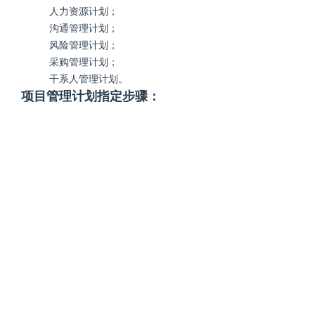
人力资源计划
；
沟通管理
计划；
风险管理计划；
采购管理计划；
干系人管理计划。
项目管理计划指定步骤：
(1) 各具体知识领域制订各自的分项计划。
(2) 整体管理知识领域收集各分项计划，整
合成项目管理计划。
(3) 用项目管理计划指导项目的执行和监控
工作，并在执行过程中监控。
(4) 对提出的必要的变更请求，报实施整体
变更控制过程审批。
(5) 根据经批准的变更请求，更新项目管理
计划。