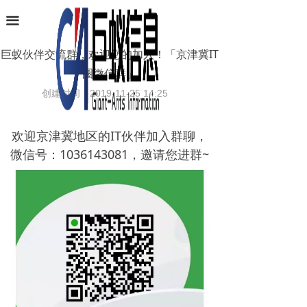
首页
끀
业务范围
巨蚁伙伴交流群，欢迎您的加入！「京津冀IT
圈微信群」
软件产品
创建时间：
2019-11-25
14:25
项目案例
欢迎京津冀地区的IT伙伴加入群聊，
条码识别
微信号：1036143081，邀请您进群~
新闻中心
关于巨蚁
联系我们