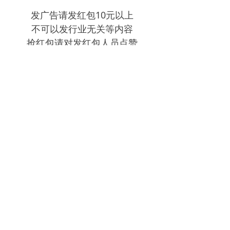
发广告请发红包10元以上
不可以发行业无关等内容
抢红包请对发红包人员点赞
素质尽显尊重他人尊重自己
共同维护良好的群氛围！！
前一个：
无
ꄴ
后一个：
无
ꄲ
电话：
022-25636027
邮箱：
sales@giant-ants.cn
地址：
天津市滨海新区中心商务区华贸中心4楼450
版权所有：
天津巨蚁信息技术有限公司
津ICP备17001309号-1