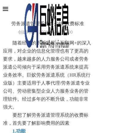
首页
끀
业务范围
劳务派遣管理系统多少钱-收费标准
创建时间：
2020-05-06
10:00
软件产品
随着经济的不断发展，互联网+的深入
项目案例
应用，对企业的信息化管理也有了更高的
要求，越来越多的人力服务公司或者劳务
条码识别
派遣公司倾向于采用劳务派遣系统来提高
新闻中心
业务效率。巨蚁劳务派遣系统（HR系统行
业版）主要适用于人事代理/劳务派遣专业
关于巨蚁
公司、劳动密集型企业人力服务业务的管
理软件。经过多年的不断升级，功能非常
联系我们
强大。
要想了解劳务派遣管理系统的收费标
准，首先要了解影响费用的因素
1.功能