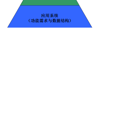
前一个：
无
ꄴ
后一个：
无
ꄲ
电话：
022-25636027
邮箱：
sales@giant-ants.cn
地址：
天津市滨海新区中心商务区华贸中心4楼450
版权所有：
天津巨蚁信息技术有限公司
津ICP备17001309号-1