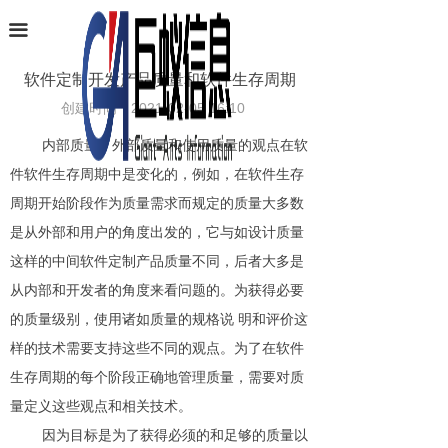
首页
끀
业务范围
软件定制开发产品质量和软件生存周期
创建时间：
2021-02-05
16:10
软件产品
内部质量、外部质量和使用质量的观点在软
项目案例
件软件生存周期中是变化的，例如，在软件生存
条码识别
周期开始阶段作为质量需求而规定的质量大多数
是从外部和用户的角度出发的，它与如设计质量
新闻中心
这样的中间软件定制产品质量不同，后者大多是
关于巨蚁
从内部和开发者的角度来看问题的。为获得必要
的质量级别，使用诸如质量的规格说
明和评价这
联系我们
样的技术需要支持这些不同的观点。为了在软件
生存周期的每个阶段正确地管理质量，需要对
质
量定义这些观点和相关技术。
因为目标是为了获得必须的和足够的质量以