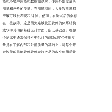
模拟环境中用模拟数据测试时，使用外部度量所
测量和评价的质量。在测试期间，大多数故障都
应该可以被发现和消
除。然而，在测试后仍会存
在一些故障。这是因为难以校正软件的体系结构
或软件其他的基础设计方面，所以基础设计在整
个测试中通常保持不变估计的
(
或预测的
使用质
)
量是在了解内部和外部质量的基础上，对每个开
发阶段的最终软件软件定制产品的各个使用质量
的特性加以估计或预测的质量。
注
:
在适当的技术得到发展时，对于本部分
中定义的每个质量特性，外部质量和使用质量可
以在开发期间被估计和预侧。然而对于预测来
说，目前的技术发展水平不能提供所有必需的支
持，所以应该发展更多的用于显示内部质量、外
部质量以及使用质量间相关性的技术。
使用质量是基于用户观点的软件软件定制